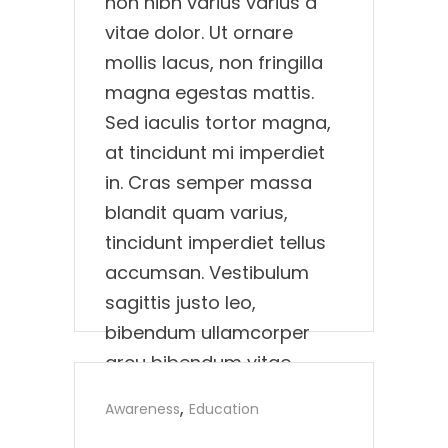
non nibh varius varius a
vitae dolor. Ut ornare
mollis lacus, non fringilla
magna egestas mattis.
Sed iaculis tortor magna,
at tincidunt mi imperdiet
in. Cras semper massa
blandit quam varius,
tincidunt imperdiet tellus
accumsan. Vestibulum
sagittis justo leo,
bibendum ullamcorper
arcu bibendum vitae.
Integer convallis neque
,
Awareness
Education
imperdiet…