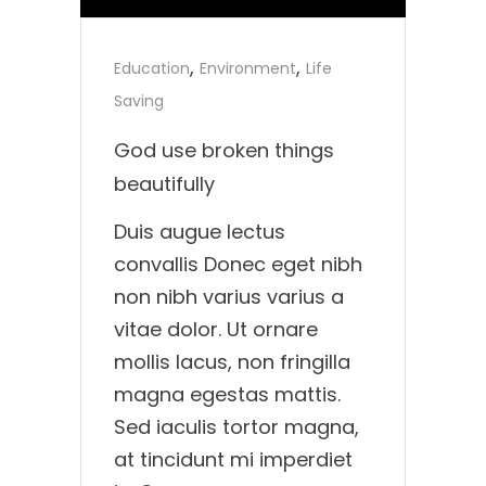
time
Play
Toggle
Toggle
Mute
Fullscreen
,
,
Education
Environment
Life
Saving
God use broken things
beautifully
Duis augue lectus
convallis Donec eget nibh
non nibh varius varius a
vitae dolor. Ut ornare
mollis lacus, non fringilla
magna egestas mattis.
Sed iaculis tortor magna,
at tincidunt mi imperdiet