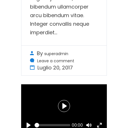
bibendum ullamcorper
arcu bibendum vitae.
Integer convallis neque
imperdiet…
By
superadmin
Leave a comment
Luglio 20, 2017
Play
Seek
Current
00:00