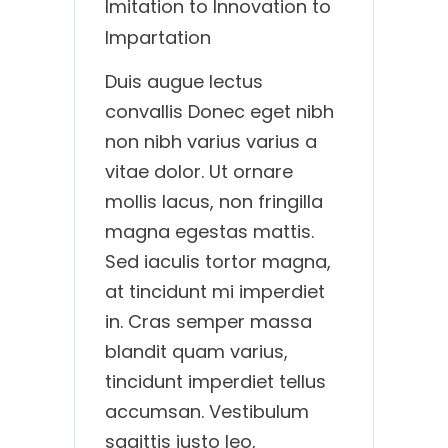
Imitation to Innovation to
Impartation
By
superadmin
Leave a comment
Duis augue lectus
Luglio 20, 2017
convallis Donec eget nibh
non nibh varius varius a
vitae dolor. Ut ornare
mollis lacus, non fringilla
magna egestas mattis.
Sed iaculis tortor magna,
at tincidunt mi imperdiet
in. Cras semper massa
blandit quam varius,
tincidunt imperdiet tellus
accumsan. Vestibulum
sagittis justo leo,