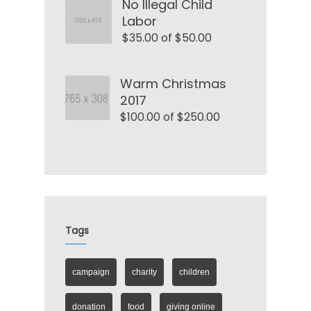
No Illegal Child
Labor
$35.00 of $50.00
Warm Christmas
2017
$100.00 of $250.00
Tags
campaign
charity
children
donation
food
giving online