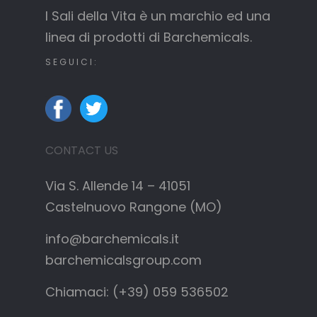
Via S. Allende 14 – 41051
Castelnuovo Rangone (MO)
info@barchemicals.it
barchemicalsgroup.com
Chiamaci: (+39) 059 536502
QUICK LINKS
Home
I Sali della Vita
Filosofia
Cosa sono
I Minerali