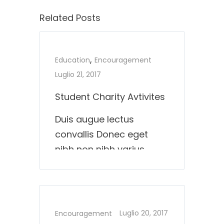
Related Posts
,
Education
Encouragement
Luglio 21, 2017
Student Charity Avtivites
Duis augue lectus
convallis Donec eget
nibh non nibh varius
varius a vitae dolor. Ut
ornare mollis lacus, non
fringilla magna egestas
mattis. Sed iaculis tortor
Luglio 20, 2017
Encouragement