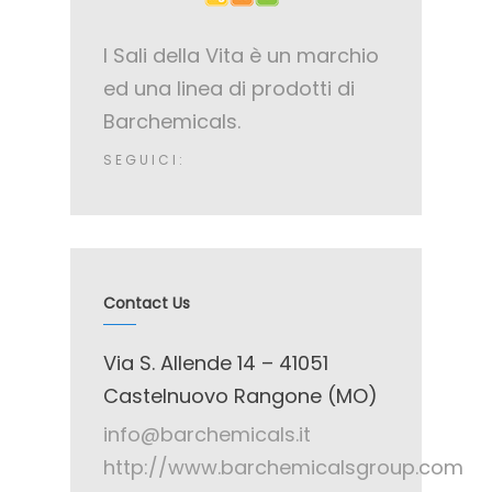
accumsan. Vestibulum
sagittis justo leo,
I Sali della Vita è un marchio
bibendum ullamcorper
ed una linea di prodotti di
arcu bibendum vitae.
Barchemicals.
Integer convallis neque
SEGUICI:
imperdiet…
Contact Us
Via S. Allende 14 – 41051
Castelnuovo Rangone (MO)
info@barchemicals.it
http://www.barchemicalsgroup.com