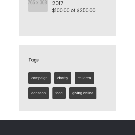
2017
$100.00 of $250.00
Tags
campaign
charity
children
donation
food
giving online