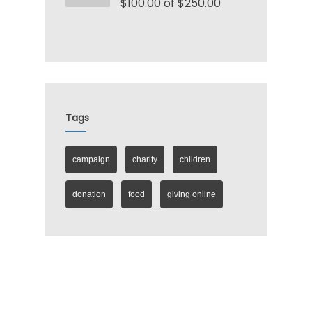
$100.00 of $250.00
Tags
campaign
charity
children
donation
food
giving online