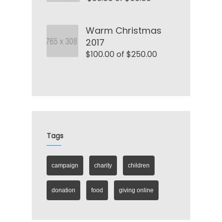
Warm Christmas
2017
$100.00 of $250.00
Tags
campaign
charity
children
donation
food
giving online