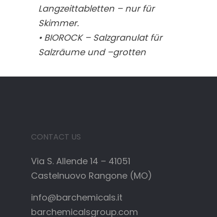
Langzeittabletten – nur für
Skimmer.
• BIOROCK – Salzgranulat für
Salzräume und –grotten
CONTACT US
Via S. Allende 14 – 41051
Castelnuovo Rangone (MO)
info@barchemicals.it
barchemicalsgroup.com